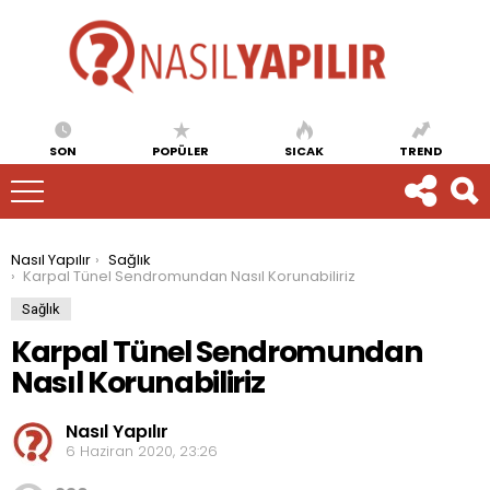
SON
POPÜLER
SICAK
TREND
You are here:
Nasıl Yapılır
Sağlık
Karpal Tünel Sendromundan Nasıl Korunabiliriz
Sağlık
Karpal Tünel Sendromundan
Nasıl Korunabiliriz
Nasıl Yapılır
6 Haziran 2020, 23:26