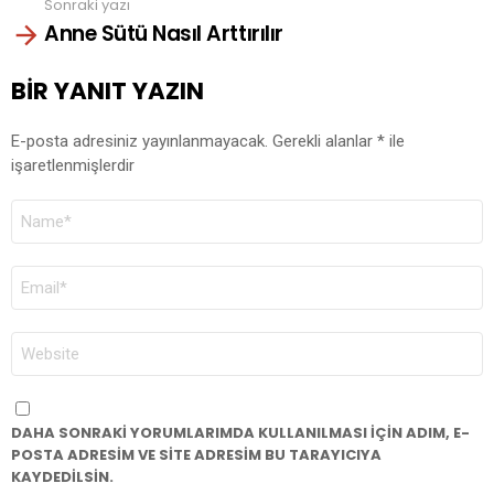
Sonraki yazı
Anne Sütü Nasıl Arttırılır
BIR YANIT YAZIN
E-posta adresiniz yayınlanmayacak.
Gerekli alanlar
*
ile
işaretlenmişlerdir
AD
*
E-
POSTA
*
İNTERNET
SITESI
DAHA SONRAKI YORUMLARIMDA KULLANILMASI IÇIN ADIM, E-
POSTA ADRESIM VE SITE ADRESIM BU TARAYICIYA
KAYDEDILSIN.