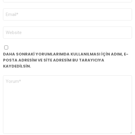
E-
POSTA
*
İNTERNET
SITESI
DAHA SONRAKI YORUMLARIMDA KULLANILMASI IÇIN ADIM, E-
POSTA ADRESIM VE SITE ADRESIM BU TARAYICIYA
KAYDEDILSIN.
YORUM
*