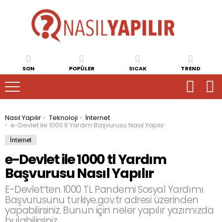
SON
POPÜLER
SICAK
TREND
You are here:
Nasıl Yapılır
Teknoloji
İnternet
e-Devlet ile 1000 tl Yardım Başvurusu Nasıl Yapılır
İnternet
e-Devlet ile 1000 tl Yardım
Başvurusu Nasıl Yapılır
E-Devlet’ten 1000 TL Pandemi Sosyal Yardımı
Başvurusunu turkiye.gov.tr adresi üzerinden
yapabilirsiniz. Bunun için neler yapılır yazımızda
bulabilirsiniz.