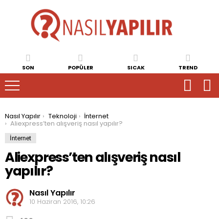
SON
POPÜLER
SICAK
TREND
You are here:
Nasıl Yapılır
Teknoloji
İnternet
Aliexpress’ten alışveriş nasıl yapılır?
İnternet
Aliexpress’ten alışveriş nasıl
yapılır?
Nasıl Yapılır
10 Haziran 2016, 10:26