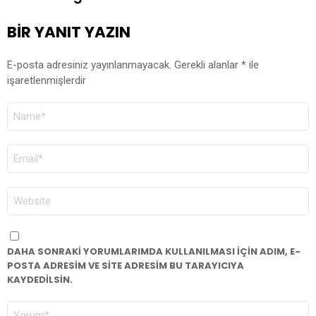
BIR YANIT YAZIN
E-posta adresiniz yayınlanmayacak.
Gerekli alanlar
*
ile
işaretlenmişlerdir
AD
*
E-
POSTA
*
İNTERNET
SITESI
DAHA SONRAKI YORUMLARIMDA KULLANILMASI IÇIN ADIM, E-
POSTA ADRESIM VE SITE ADRESIM BU TARAYICIYA
KAYDEDILSIN.
YORUM