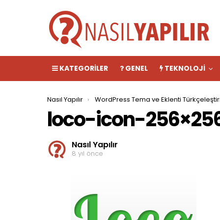
KATEGORILER
GENEL
TEKNOLOJI
You are here:
Nasıl Yapılır
WordPress Tema ve Eklenti Türkçeleştir
loco-icon-256×25
Nasıl Yapılır
8 yıl önce