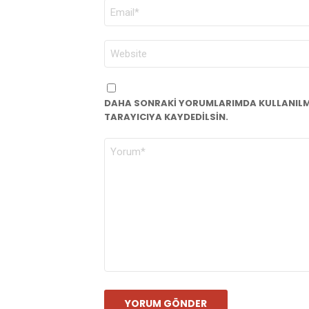
E-
POSTA
*
İNTERNET
SITESI
DAHA SONRAKI YORUMLARIMDA KULLANILMAS
TARAYICIYA KAYDEDILSIN.
YORUM
*