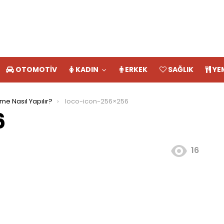
OTOMOTIV
KADIN
ERKEK
SAĞLIK
YE
me Nasıl Yapılır?
loco-icon-256×256
6
16