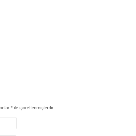
lanlar
*
ile işaretlenmişlerdir